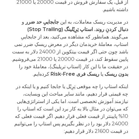
از قبل، یک سفارش فروش در قیمت 20000 یا 21000
داشته باشیم.
در مدیریت ریسک معاملات، به این
جابجاییِ حد ضرر
و
دنبال کردنِ روند
،
استاپ تِرِیْلینگ (Stop Trailing)
می‌گویند. همانطور که مشاهده می‌کنید، بعد از جابجاییِ
استاپ، معاملۀ خریدمان دیگر در معرض ریسکِ ضرر نمی
باشد چون حتی اگر قیمت بیتکوین از 24000 دلار به سمت
پایین سقوط کند، در قیمت 20000 یا 21000 می‌فروشیم.
در حقیقت ما با این کار (استاپ تریلینگ)، معاملۀ خود را
بدون ریسک
یا
ریسک فری Risk-Free
کرده‌ایم.
اینکه استاپ را چه موقعی تِرِیْل یا جابجا کنیم و یا اینکه در
چه قیمتی قرار دهیم، مانند سایر مباحث این وبسایت،
نیازمند آموزش تخصصی است. اما یکی از استراتژی‌هایی
که می‌توان در مثال بالا به کار برد این است که استاپ را
10% پایینتر از قیمت فعلی قرار دهیم. اگر قیمت فعلی که
24000 دلار بود را در نظر بگیریم پس استاپ را می‌توانیم
در قیمت 21600 دلار قرار دهیم: