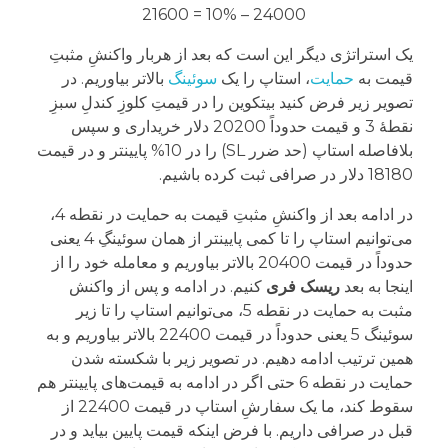
24000 – 10% = 21600
یک استراتژی دیگر این است که بعد از هربار واکنشِ مثبتِ
قیمت به
حمایت
، استاپ را یک
سوئینگ
بالاتر بیاوریم. در
تصویر زیر فرض کنید بیتکوین را در قیمتِ کلوزِ کندلِ سبزِ
نقطۀ 3 و قیمت حدوداً 20200 دلار خریداری و سپس
بلافاصله استاپ (حد ضرر SL) را در 10% پایینتر و در قیمت
18180 دلار در صرافی ثبت کرده باشیم.
در ادامه بعد از واکنشِ مثبتِ قیمت به حمایت در نقطه 4،
می‌توانیم استاپ را تا کمی پایینتر از همان سوئینگِ 4 یعنی
حدوداً در قیمت 20400 بالاتر بیاوریم و معامله خود را از
اینجا به بعد
ریسک فری
کنیم. در ادامه و پس از واکنش
مثبت به حمایت در نقطه 5، می‌توانیم استاپ را تا زیر
سوئینگ 5 یعنی حدوداً در قیمت 22400 بالاتر بیاوریم و به
همین ترتیب ادامه دهیم. در تصویر زیر با شکسته شدن
حمایت در نقطه 6 حتی اگر در ادامه به قیمت‌های پایینتر هم
سقوط کند، ما یک سفارشِ استاپ در قیمت 22400 از
قبل در صرافی داریم. با فرض اینکه قیمت پایین بیاید و در