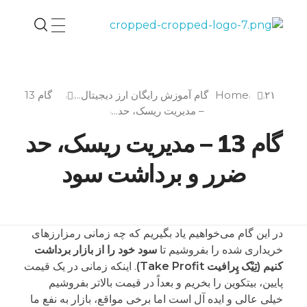
مهدی بیک‌محمدلو - کریپتومنتور
مدرس بلاکچین و رمزارز و کاربرد هوش مصنوعی
۲۱گام آموزش رایگان ارز دیجیتال...
Home
گام 13
– مدیریت ریسک، حد...
گام 13 – مدیریت ریسک، حد
ضرر و برداشت سود
در این گام می‌خواهیم یاد بگیریم که چه زمانی رمزارزهای
خریداری شده را بفروشیم تا
سود خود را از بازار برداشت
کنیم (تِیْک پِرافیت Take Profit)
. اینکه زمانی در یک قیمت
پایین، بیتکوین را بخریم و بعداً در قیمت بالاتر بفروشیم
خیلی عالی و ایده آل است اما برخی مواقع، بازار به نفع ما