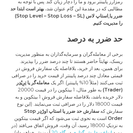
رمزارز پایینتر برود و ما را دچار زیان کند. پس با توجه به
مطالبی که در مقدمۀ این گام عنوان شد،
بهتر است ابتدا حد
ضرر یا ِاستاپ لاس (Stop Level – Stop Loss – SL)
را مدیریت کنیم
.
حد ضرر به درصد
برخی از معامله‌گران و سرمایه‌گذاران به منظور مدیریت
ریسک، نهایتاً حاضر هستند تا چند درصد ضرر را بپذیرند.
برای همین، بعد از خرید، بلافاصله یک سفارش فروش در
قیمتی معادل چند درصد پایینتر از قیمت خرید را در صرافی
ثبت می‌کنند (مثلاً 10% پایینتر). اگر یک
معامله‌گر یا تِرِیْدِر
(Trader)
به طور مثال، 1 بیتکوین را در قیمت 20000
دلار خریده باشد، بلافاصله سفارش فروشِ 1 بیتکوین و به
قیمت 18000 دلار را در صرافی ثبت می‌نمایند. (این نوع
سفارش که
سفارش حد ضرر یا استاپ اورْدِر Stop
Order
است به نحوی ثبت می‌شود که اگر قیمت بیتکوین
به نزدیکِ 18000 رسید، آن وقت، فروش اتفاق می‌افتد (در
مورد
انواع سفارش گذاری
در
گام 20
آموزش خواهم داد).