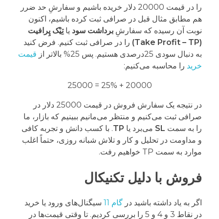
را در قیمت 20000 دلار خریده باشیم و سفارشِ حد ضرر
هم مطابق مثال قبل در صرافی ثبت کرده باشیم، اکنون
نوبت آن رسیده که سفارشِ
برداشت سود
یا
تِیْک پِرافیت
(Take Profit – TP)
را در صرافی ثبت کنیم. فرض کنید
به دنبال سودی 25درصدی هستیم. پس 25% بالاتر از
قیمت
خرید
را محاسبه می‌کنیم:
20000 + 25% = 25000
در نتیجه یک سفارش فروش در قیمت 25000 دلار در
صرافی ثبت می‌کنیم و منتظر می‌مانیم ببینیم که بازار، ما
را به سمت
SL
می‌برد یا
TP
. با کسب دانش و تجربه کافی
و مداومت در تحلیل و کار و تلاش شبانه روزی، حتماً اغلب
موارد به سمت TP خواهیم رفت.
فروش با دلیل تکنیکال
اگر به یاد داشته باشید در
گام 11
سیگنال‌های ورود یا خرید
در نقاط 3 و 4 و 5 را بررسی کردیم. تا وقتی قیمت‌ها در