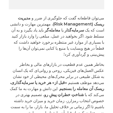
می‌توان قاطعانه گفت که جلوگیری از ضرر و
مدیریت
ریسک (Risk Management)
، مهمترین مهارت و دانشی
است که یک
سرمایه‌گذار
یا
معامله‌گر
باید یاد بگیرد و به آن
مسلط شود. اگر بخواهید در عمل، مبلغی را وارد بازار کنید
با بسیاری از موارد غیر منتظره برخورد خواهید داشت که
قطعاً در هیچ وبسایت یا منبع یا کتابی نمی‌توان آن‌ها را
پیش‌بینی و گِردآوری کرد!.
بخاطر همین عدم قطعیت در بازارهای مالی و بخاطر
عکس العمل‌های فیزیکی، روحی و روانی‌ای که یک انسان
به شکل طبیعی در برابر محرک‌های محیطی از خود نشان
می‌دهد موظف هستیم
«قبل از» هر خرید یا سرمایه‌گذاری،
ریسک آن معامله را بسنجیم
. این دانش و مهارت به ما کمک
می‌کند که با
شناختِ خطراتِ پیشِ رو
، تصمیم بهتری در
خصوص انتخاب رمزارز، زمان خرید و میزان خرید داشته
باشیم تا اگر زمانی بر خلاف تحلیلِ ما، بازار، ما را به سمت
ضرر هدایت کرد، از قبل آن را شناسایی و برایش