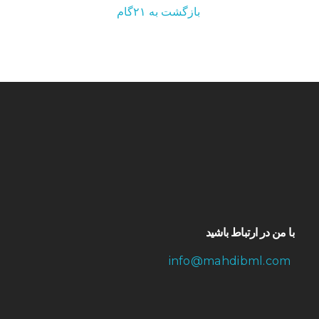
بازگشت به ۲۱گام
با من در ارتباط باشید
info@mahdibml.com