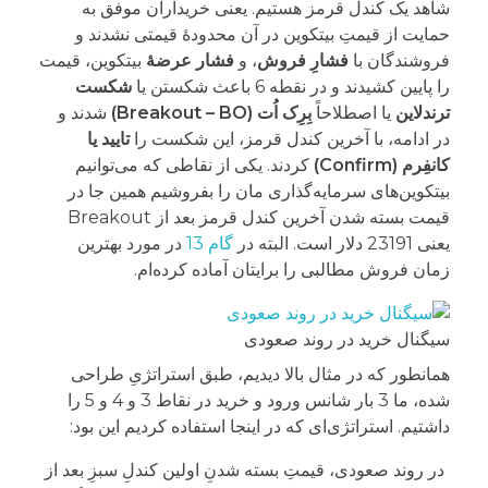
شاهد یک کندل قرمز هستیم. یعنی خریداران موفق به
حمایت از قیمتِ بیتکوین در آن محدودۀ قیمتی نشدند و
فروشندگان با
فشارِ فروش
، و
فشار عرضۀ
بیتکوین، قیمت
را پایین کشیدند و در نقطه 6 باعث شکستن یا
شکست
ترندلاین
یا اصطلاحاً
بِرِک اُت (Breakout – BO)
شدند و
در ادامه، با آخرین کندل قرمز، این شکست را
تایید یا
کانفِرم (Confirm)
کردند. یکی از نقاطی که می‌توانیم
بیتکوین‌های سرمایه‌گذاری مان را بفروشیم همین جا در
قیمت بسته شدن آخرین کندل قرمز بعد از Breakout
یعنی 23191 دلار است. البته در
گام 13
در مورد بهترین
زمان فروش مطالبی را برایتان آماده کرده‌ام.
سیگنال خرید در روند صعودی
همانطور که در مثال بالا دیدیم، طبق استراتژیِ طراحی
شده، ما 3 بار شانس ورود و خرید در نقاط 3 و 4 و 5 را
داشتیم. استراتژی‌ای که در اینجا استفاده کردیم این بود:
در روند صعودی، قیمتِ بسته شدنِ اولین کندلِ سبزِ بعد از