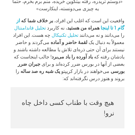
«دوستم تریدره، رفته بیتکوین خریده، منم برم بخرم، حتما
یه چیزی می‌دونسته، اینکارست»
واقعیت این است که اغلب این افراد،
بر خلاف شما که
از
گام 1 تا اینجا
همراه من هستید
، نه کاربرد
تحلیل فاندامنتال
را می‌دانند و نه می‌دانند
تحلیل تکنیکال
چه هست. این افراد
معمولاً به دنبال یک
لقمۀ حاضر و آماده
می‌گردند و حاضر
نیستند برای آن حتی ذره‌ای تلاش یا مطالعه داشته باشند و
یادشان رفته که
باد آورده را باد می‌برد
! جالب اینجاست که
بعضی از آنها در بورس ضرر کرده‌اند و برای
جبران ضرر
بورسی
می‌خواهند در بازار کریپتو
یک شبه ره صد ساله
را
بروند و هنوز درس نگرفته‌اند که:
هیچ وقت با طناب کسی داخل چاه
نرو!