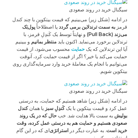
سیگنال خرید در روند صعودی
در ادامه (شکل زیر) می‌بینیم که قیمت بیتکوین با چند کندل
قرمز
به سمت ترندلاین برمی گردد
یا اصطلاحاً
پول‌بَک
می‌زند (Pull Back)
و نهایتاً توسط یک کَندِلِ قرمز، با
ترندلاین برخورد می‌نماید. اکنون باید
منتظر بمانیم
و ببینیم
آیا این ترندلاین که یک
حمایت
محسوب می‌شود، از قیمت
حمایت می‌کند یا خیر؟ اگر از قیمت حمایت کرد، آنوقت
می‌توانیم با انجام یک معاملۀ خرید وارد سرمایه‌گذاری روی
بیتکوین شویم.
سیگنال خرید در روند صعودی
در ادامه (شکل زیر) شاهد هستیم که حمایت، به درستی
عمل کرد و قیمت بیتکوین با یک
کَندِلِ سبز
یا همان
کندل
بولیش
به سمت بالا هدایت شد. خب
حال که در یک روند
صعودی هستیم و حمایت هم به درستی عمل کرده، وقت
خرید است
. به عبارت دیگر در
استراتژی
‌ای که در این گام
استفاده می‌کنیم: