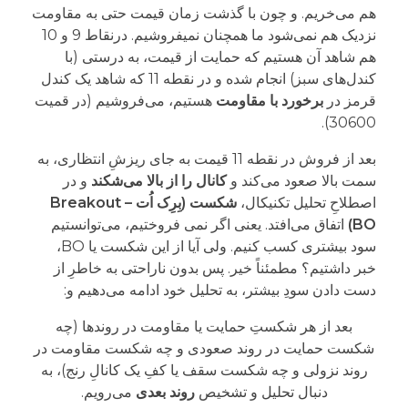
هم می‌خریم. و چون با گذشت زمان قیمت حتی به مقاومت
نزدیک هم نمی‌شود ما همچنان نمیفروشیم. درنقاط 9 و 10
هم شاهد آن هستیم که حمایت از قیمت، به درستی (با
کندل‌های سبز) انجام شده و در نقطه 11 که شاهد یک کندل
قرمز در
برخورد با مقاومت
هستیم، می‌فروشیم (در قمیت
30600).
بعد از فروش در نقطه 11 قیمت به جای ریزشِ انتظاری، به
سمت بالا صعود می‌کند و
کانال را از بالا می‌شکند
و در
اصطلاحِ تحلیل تکنیکال،
شکست (بِرِک اُت Breakout –
BO)
اتفاق می‌افتد. یعنی اگر نمی فروختیم، می‌توانستیم
سود بیشتری کسب کنیم. ولی آیا از این شکست یا BO،
خبر داشتیم؟ مطمئناً خیر. پس بدون ناراحتی به خاطرِ از
دست دادن سودِ بیشتر، به تحلیل خود ادامه می‌دهیم و:
بعد از هر شکستِ حمایت یا مقاومت در روندها (چه
شکست حمایت در روند صعودی و چه شکست مقاومت در
روند نزولی و چه شکست سقف یا کفِ یک کانالِ رنج)، به
دنبال تحلیل و تشخیص
روند بعدی
می‌رویم.