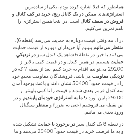
همانطور که قبلا اشاره کرده بودم، یکی از ساده‌ترین
استراتژی
‌های ممکن
در یک کانال رنج، خرید در کف کانال و
فروش در سقف کانال
است. در اینجا همین استراتژی را
باهم تمرین می‌کنیم.
در ادامه وقتی قیمت دوباره به حمایت می‌رسد (نقطه 6)،
منتظر می‌مانیم
ببینیم آیا خریداران دوباره از قیمت حمایت
می‌کنند یا خیر. در نقطۀ 6 شاهدِ یک کندل سبز
در نزدیکیِ
حمایت
هستیم. در همین کندل و در قیمتِ کمی بالاتر از
29200 می‌توانیم اقدام به خرید کنیم. بعد از نقطه 7 که
در
نزدیکی مقاومت
می‌باشد، فروشندگان مقاومت مجددِ خود
را در قیمت حدوداً 30400 نشان دادند و باعث بوجود آمدن
سه کندل قرمز بعدی شدند و قیمت را تا کمی پایینتر از
29200 پایین آوردند!
ما به استراتژی خودمان پایبندیم
و در
این نقطه می‌فروشیم (حتی به ضرر!) و
منتظر
سیگنال
ورود بعدی می‌مانیم.
در نقطه 8 یک کندل سبز
در برخورد با حمایت
تشکیل شده
و به ما فرصت خرید در قیمت حدوداً 29400 می‌دهد و ما