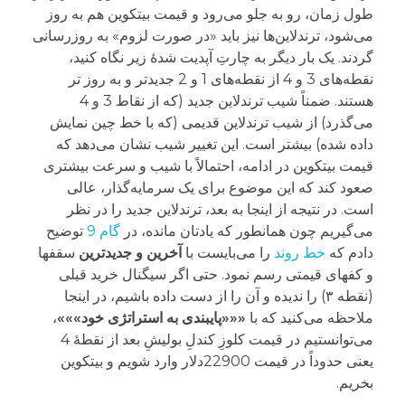
طول زمان، رو به جلو می‌رود و قیمت بیتکوین هم به روز
می‌شود، ترندلاین‌ها نیز باید «در صورت لزوم» به روزرسانی
گردند. یک بار دیگر به چارتِ آپدیت شدۀ زیر نگاه کنید،
نقطه‌های 3 و 4 از نقطه‌های 1 و 2 جدیدتر و به روز تر
هستند. ضمناً شیب ترندلاین جدید (که از نقاط 3 و 4
می‌گذرد) از شیب ترندلاین قدیمی (که با خط چین نمایش
داده شده) بیشتر است. این تغییر شیب نشان می‌دهد که
قیمت بیتکوین در ادامه، احتمالاً با شیب و سرعت بیشتری
صعود کند که این موضوع برای یک سرمایه‌گذار، عالی
است. در نتیجه از اینجا به بعد، ترندلاین جدید را در نظر
می‌گیریم چون همانطور که یادتان مانده، در
گام 9
توضیح
دادم که
خط روند
را می‌بایست با
آخرین و جدیدترین
سقفها
و کفهای قیمتی رسم نمود. حتی اگر سیگنال خرید قبلی
(نقطه ۳) را ندیده و آن را از دست داده باشیم، در اینجا
ملاحظه می‌کنید که با
«««پایبندی به استراتژی خود»»»
،
می‌توانستیم در قیمت کلوزِ کندلِ بولیشِ بعد از نقطۀ 4
یعنی حدوداً در قیمت 22900دلار وارد شویم و بیتکوین
بخریم.