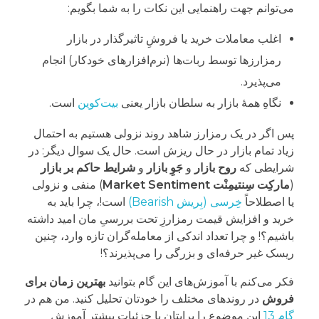
می‌توانم جهت راهنمایی این نکات را به شما بگویم:
اغلب معاملات خرید یا فروشِ تاثیرگذار در بازار
رمزارزها توسط ربات‌ها (نرم‌افزارهای خودکار) انجام
می‌پذیرد.
نگاهِ همۀ بازار به سلطان بازار یعنی
بیت‌کوین
است.
پس اگر در یک رمزارز شاهد روند نزولی هستیم به احتمال
زیاد تمام بازار در حال ریزش است. حال یک سوال دیگر: در
شرایطی که
روح بازار
و
جَوِ بازار
و
شرایط حاکم بر بازار
(
مارکِت سِنتیمِنْت Market Sentiment
) منفی و نزولی
یا اصطلاحاً
خِرسی (بِریش Bearish)
است!، چرا باید به
خرید و افزایش قیمت رمزارزِ تحت بررسیِ مان امید داشته
باشیم؟! و چرا تعداد اندکی از معامله‌گران تازه وارد، چنین
ریسک غیر حرفه‌ای و بزرگی را می‌پذیرند؟!
فکر می‌کنم با آموزش‌های این گام بتوانید
بهترین زمان برای
فروش
در روند‌های مختلف را خودتان تحلیل کنید. من هم در
گام 13
این موضوع را برایتان با جزئیات بیشتر آموزش