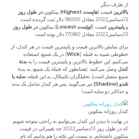
از طرف دیگر:
بالاترین
قیمت (
هایِست Highest
) بیتکوین
در طول روز
13دسامبر2022 معادل 18000 دلار ثبت گردیده است.
و
پایینترین
قیمت (
لوئِست Lowest
) بیتکوین
در طول روز
13دسامبر2022 معادل 17080 دلار بوده است.
برای نمایش بالاترین قیمت و پایینترین قیمت در هر کندل، از
خطوطی شبیه به فتیله (
Wick
) در یک شمع، استفاده
می‌کنیم. این خطوط بالاترین و پایینترین قیمت را به
بدنۀ
کندل
وصل می‌کنند. (همانطور که فتیلۀ یک شمع، به بدنۀ
شمع متصل است). تحلیلگران تکنیکال، به این فتیله،
سایه یا
شَدو (Shadow)
نیز می‌گویند. پس هر کندل شامل یک بدنه
و حداکثر دو سایه است!
کندل روزانه بیتکوین
در نهایت با دیدن این کندل می‌توانیم به راحتی متوجه شویم
که در طول روز 13دسامبر2022 چه تغییراتی در قیمت
بیتکوین داشته‌ایم. بد نیست این نکته را هم بدانیم که نام