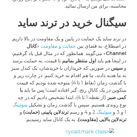
محاسبه، برای من ارسال نمائید.
سیگنال خرید در ترند ساید
در ترند ساید یک حمایت در پایین و یک مقاومت در بالا داریم.
در اصطلاح، به فضای بین
حمایت و مقاومت
«
کانال
Channel
» می‌گویند. همانطور که در مثال قبل یاد گرفتیم،
در اینجا هم باید
اول
منتظر بمانیم
تا قیمت، به حمایت برسد
و
سپس
در صورتی که خریداران با خریدشان، یک کندل سبز
به ما هدیه دادند، ما هم اقدام به خرید کنیم. در چارت زیر و
با گذشت زمان (نقاط 1 تا 4) متوجه شده بودیم که قیمت
بیتکوین در یک کانالِ رنج، گیر افتاده است! پس ما باید
با
کمی صبر
(از نقطه 1 تا 4)، ابتدا تشخیص دادیم که در چه
نوع روندی هستیم. سپس با گذشت زمان و تشکیل
سوئینگ
1 و 3 و
سوئینگ
2 و 4 و رسم
ترندلاین پایینی (حمایت)
و
ترندلاین بالایی (مقاومت)
، به یک کانال ساید رسیدیم: