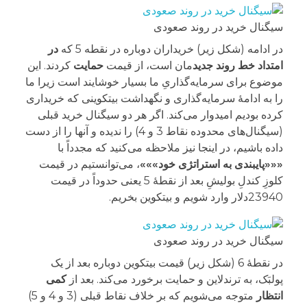
سیگنال خرید در روند صعودی
در ادامه (شکل زیر) خریداران دوباره در نقطه 5 که
در
امتداد خط روند جدید
مان است، از قیمت
حمایت
کردند. این
موضوع برای سرمایه‌گذاریِ ما بسیار خوشایند است زیرا ما
را به ادامۀ سرمایه‌گذاری و نگهداشت بیتکوینی که خریداری
کرده بودیم امیدوار می‌کند. اگر هر دو سیگنال خرید قبلی
(سیگنال‌های محدوده نقاط 3 و 4) را ندیده و آنها را از دست
داده باشیم، در اینجا نیز ملاحظه می‌کنید که مجدداً با
«««پایبندی به استراتژی خود»»»
، می‌توانستیم در قیمت
کلوزِ کندلِ بولیشِ بعد از نقطۀ 5 یعنی حدوداً در قیمت
23940دلار وارد شویم و بیتکوین بخریم.
سیگنال خرید در روند صعودی
در نقطۀ 6 (شکل زیر) قیمت بیتکوین دوباره بعد از یک
پولبَک، به ترندلاین و حمایت برخورد می‌کند. بعد از
کمی
انتظار
متوجه می‌شویم که بر خلاف نقاط قبلی (3 و 4 و 5)