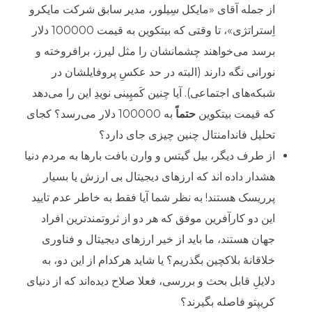
از جمله آقای «مایکل سِیلور، مدیر سابق شرکت مایکرو
اِستراتژی»، تا وقتی که بیتکوین به قیمت 100000 دلار
برسد می‌خواهند چشمانشان را مثل لیرز، برافروخته و
نورانی نگه دارند (البته در حد عکسِ پروفایلشان در
شبکه‌های اجتماعی). آیا چنین کَمپِینی نویدِ این را می‌دهد
که قیمت بیتکوین
حتماً
به 100000 دلار می‌رسد؟ کجای
تحلیل فاندامنتال چنین چیزی جای دارد؟
از طرف دیگر، بیل گیتس و وارن بافت بارها به مردم دنیا
هشدار داده اند که ارزهای دیجیتال بی ارزش یا بسیار
پرریسک هستند! به نظر شما آیا فقط به خاطر عدم تایید
این دو کارآفرین موفق که هر دو از ثروتمندترین افراد
جهان هستند، ما باید از خیر ارزهای دیجیتال و فناوری
خلاقانۀ بلاکچین بگذریم؟ یا شاید هرکدام از این دو، به
دلایلِ قابل بحث و بررسی، فعلا صلاح دیده‌اند که از دنیای
کریپتو فاصله بگیرند؟