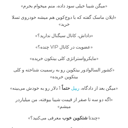
«میگن شیبا خیلی سود داده، منم میخوام بخرم»
«ایلان ماسک گفته که با دوج‌کوین هم میشه خودروی تسلا
خرید»
«داداش، کانال سیگنال ندارید؟»
«عضویت در کانال VIP چنده؟»
«مایکرواستراتژی کلی بیتکون خریده»
«کشور السالوادور بیتکوین رو به رسمیت شناخته و کلی
بیتکوین خریده»
«میگن بعد از دادگاه،
ریپل
حتماً
1 دلار رو به خودش می‌بینه»
«اگه دو سه تا صفر از قیمت شیبا بیوفته، من میلیاردر
میشم»
«چندتا
شتکوین خوب
معرفی می‌کنید؟»