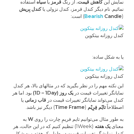
نمایش این
کاهش قیمت
، از رنگ
قرمز
یا
سیاه
استفاده
نمائیم. نام دیگر کندل قرمز، کندل نزولی یا
کندل بِریش
(
Candle
Bearish
) است:
کندل روزانه بیتکوین
یا به شکل ساده:
کندل روزانه بیتکوین
این نکته مهم را در نظر بگیرید که در مثالهای بالا، هر کندل
نمایانگر تغییرات قیمت در
یک روز (1D – 1Day)
بود. اما هر
کندل می‌تواند نمایانگر تغییرات قیمت در
قاب زمانی
یا
اصطلاحاً
تایْم فِرِیْم
(
Time Frame
) دیگر نیز باشد.
به طور مثال می‌توانیم تایم فریمِ چارت را روی
W
به
معنای
یک هفته
(1Week) تنظیم کنیم که در این حالت، هر
کندل نمایشگر تغییرات قیمت در طول یک هفته و به شکل