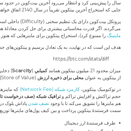
سال را پیش‌بینی کرد و انتظار می‌رود آخرین بیت‌کوین در حدود سال 2140 استخراج شود. می‌پرسید چرا تا این اندازه دور؟ چون نرم‌افزار بیتکوین، استخراج و تولید بیتکوین را
جایی که استخراج آخرین بیتکوین تقریباً در سال 2140 اتفاق خواهد افتاد.
می‌گردند. اگر قدرت محاسباتی بیشتری برای حل کردن معادلۀ هش وج
ماینینگ
را ممنوع کرد)، استخراج بیتکوین برای ماینرهایی که هنوز 
هدف این است که در نهایت، به یک تعادل برسیم و بیتکوین‌های جدید ر
https://btc.com/stats/diff
میزان محدود 21 میلیون بیتکوین همانند
کمیابیِ
(
Scarcity
) ذخای
از بیتکوین به عنوان
محلی برای ذخیره ارزش
(Store of Value) همانند طلا یاد کردم.
در توکنومیک بیتکوین،
کارمزد شبکه (Network Fee)
که ماینرها
حجم تراکنش و افزایش تراکم و
ترافیک شبکه (صف درخواست تایی
هم ماینرها را تشویق می‌کند تا با وجود
نصف شدن
پاداش بلوک در 
سمت فرستندۀ بیتکوین پرداخت و بین کیف پول‌های ماینرها توزیع
طرف فرستندۀ ارز دیجیتال