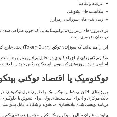
عرضه و تقاضا
مکانیسم‌های تشویقی
زمان‌بندی‌های سوزاندنِ رمزارز
برای پروژه‌های رمزارزی، توکنومیک‌هایی که خوب طراحی شده‌اند 
ذینفعان ضروری است.
این را هم بدانید که
سوزاندن توکن
(Token Burn) یعنی خارج کردن تعدادی از یک ارز دیجیتال از چرخۀ بازار برای همیشه به منظور
توکنومیکس یکی از اجزاء کلیدی در تحلیل بنیادین رمزارزها است.
اساسی دارد. پروژه‌های کریپتویی باید توکنومیکس خود را با دقت ط
توکنومیک یا اقتصاد توکنی بیتکو
پروژه‌های بلاکچینی قوانینِ توکنومیک را طوری حول توکن‌های خود
بانک مرکزی و اجرای سیاست‌های پولی برای تشویق یا جلوگیری از 
برنامه نویسی شده پیاده‌سازی می‌شوند و شفاف، قابل پیش‌بینی ا
بیایید به عنوان مثال به بیتکوین نگاه کنیم. مجموع عرضه بیتکوین از پیش توسط سا