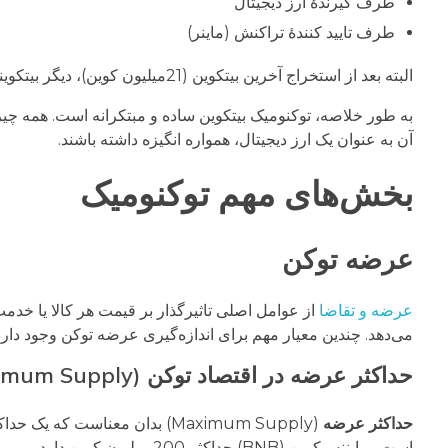
طرف گیرندۀ ارز دیجیتال
طرف تایید کنندۀ تراکنش (ماینر)
البته بعد از استخراج آخرین بیتکوین (21میلیون کوین)، دیگر بیتکوینی برای دادنِ پاداش به ازای تایید بلوک‌ها نمی ماند و تنها منبع درآمد ماینرها، اعتبارسنجی و تایید تراکنش‌ها خواهد بود.
به طور خلاصه، توکنومیک بیتکوین ساده و مبتکرانه است. همه چ
آن به عنوان یک ارز دیجیتال، همواره انگیزه داشته باشند.
بخش‌های مهم توکنومیک
عرضه توکن
عرضه و تقاضا
از عوامل اصلی تاثیرگذار بر قیمت هر کالا یا خدم
می‌دهد. چندین معیار مهم برای اندازه‌گیری عرضه توکن وجود دارد
حداکثر عرضه در اقتصاد توکن (Maximum Supply)
حداکثر عرضه
است و بایننس‌کوین (BNB) حداکثر 200 میلیون کوین دارد.