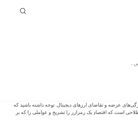
Token) و اقتصاد (Economics) است. توکنومیک یا اقتصادِ توکنی یا Tokenomics، یعنی درک ویژگی‌های عرضه و تقاضای ارزهای دیجیتال. توجه داشته باشید که
در اینجا هم به کوین و هم به توکن اشاره دارد و منظور از توکن در کلمه توکنومیک، همان رمزارز است. Tokenomics اصطلاحی است که اقتصادِ یک رمزارز را تشریح و عواملی را که بر