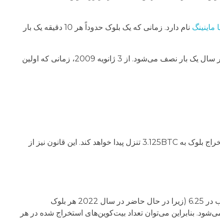
 ماینینگ
نام دارد. زمانی که یک بلوک حدوداً هر 10 دقیقه یک بار
این پاداش که پاداش بلوک (Block Reward) نیز نامیده می‌شود، هر 210000 بلوک به نصف کاهش می‌یابد. با این برنامه، تقریباً هر چهار سال یک بار نصف می‌شود. از 3 ژانویه 2009، زمانی که اولین
برای بار چهارم حدوداً در سال 2024 اتفاق می‌افتد و پاداش تکمیل یا استخراج بلوک به 3.125BTC تنزل پیدا خواهد کند. این قانون نیز از
بر اساس این قوانین، در حال حاضر با تقسیم تعداد کل دقیقه‌های سال بر 10 (زیرا هر 10 دقیقه یک بلوک استخراج می‌شود) و سپس ضرب در 6.25 (زیرا در حال حاضر در سال 2022 هر بلوک
 کرد که حدود 328500 بیت‌کوین در سال 2022 استخراج و به بازار تزریق می‌شود. بنابراین می‌توان تعداد بیت‌کوین‌های استخراج شده در هر