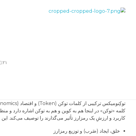
مهدی بیک‌محمدلو - کریپتومنتور
مدرس بلاکچین و رمزارز و کاربرد هوش مصنوعی
۲۱گام آموزش رایگان ارز دیجیتال...
کاربرد و ارزشِ یک رمزارز تأثیر می‌گذارند را توصیف می‌کند. ای
خلق، ایجاد (ضَرب) و توزیع رمزارز