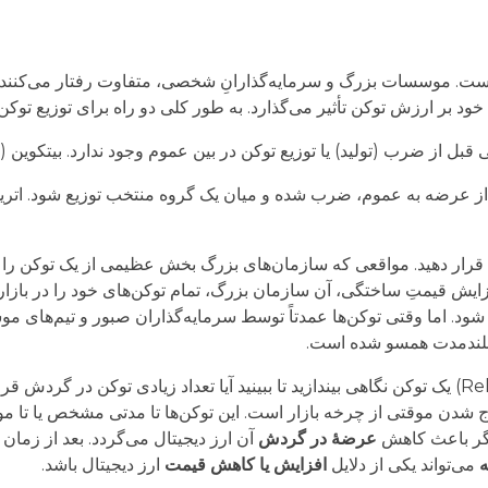
ست. موسسات بزرگ و سرمایه‌گذارانِ شخصی، متفاوت رفتار می‌کنند. دا
خود بر ارزش توکن تأثیر می‌گذارد. به طور کلی دو راه برای توزیع توکن
یع توکن در بین عموم وجود ندارد. بیتکوین (BTC) و دوجکوین (DOGE) نمونه‌هایی از این دسته هستند.
 قرار دهید. مواقعی که سازمان‌های بزرگ بخش عظیمی از یک توکن را در ا
فزایش قیمتِ ساختگی، آن سازمان بزرگ، تمام توکن‌های خود را در بازا
. اما وقتی توکن‌ها عمدتاً توسط سرمایه‌گذاران صبور و تیم‌های مو
 بلندمدت همسو شده است.
همچنین باید به برنامۀ قفل کردن (Lock-up) و رهاسازی (Release) یک توکن نگاهی بیندازید تا ببینید آیا
ج شدن موقتی از چرخه بازار است. این توکن‌ها تا مدتی مشخص یا تا 
دیگر باعث کاهش
عرضۀ در گردش
آن ارز دیجیتال می‌گردد. بعد از زما
می‌تواند یکی از دلایل
افزایش یا کاهش قیمت
ارز دیجیتال باشد.