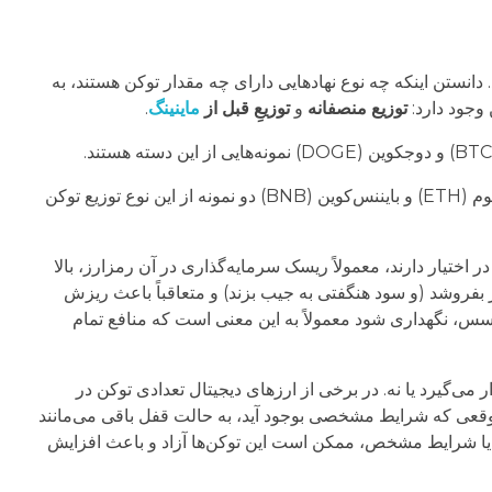
نستن اینکه چه نوع نهادهایی دارای چه مقدار توکن هستند، به
 وجود دارد:
توزیع منصفانه
و
توزیعِ قبل از
ماینینگ
.
اجازه می‌دهد تا بخشی از رمزارز قبل از عرضه به عموم، ضرب شده و میان یک گروه منتخب توزیع شود. اتریوم (ETH) و بایننس‌کوین (BNB) دو نمونه از این نوع توزیع توکن
ختیار دارند، معمولاً ریسک سرمایه‌گذاری در آن رمزارز، بالا
ر بفروشد (و سود هنگفتی به جیب بزند) و متعاقباً باعث ریزش
سس، نگهداری شود معمولاً به این معنی است که منافع تمام
 تعداد زیادی توکن در گردش قرار می‌گیرد یا نه. در برخی از ارزهای دیجیتال تعدادی توکن در
موقعی که شرایط مشخصی بوجود آید، به حالت قفل باقی می‌مانند
ن یا شرایط مشخص، ممکن است این توکن‌ها آزاد و باعث افزایش