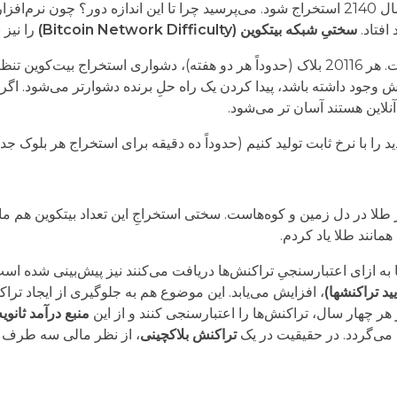
 هر لحظه
سختیِ شبکه بیتکوین (Bitcoin Network Difficulty)
را نیز 
پروتکل بیت‌کوین دارای یک تنظیم سختی (Difficulty) داخلی است. هر 20116 بلاک (حدوداً هر دو ه
ود داشته باشد، پیدا کردن یک راه حلِ برنده دشوارتر می‌شود. اگر مای
آنلاین هستند آسان تر می‌شود.
ا با نرخ ثابت تولید کنیم (حدوداً ​​ده دقیقه برای استخراج هر بلوک جدی
ر طلا در دل زمین و کوه‌هاست. سختی استخراجِ این تعداد بیتکوین هم 
 به ازای اعتبارسنجیِ تراکنش‌ها دریافت می‌کنند نیز پیش‌بینی شده 
د تراکنشها)
هر چهار سال، تراکنش‌ها را اعتبارسنجی کنند و از این
منبع درآمد ثانویه
 می‌گردد. در حقیقیت در یک
تراکنش بلاکچینی
، از نظر مالی سه طرف و