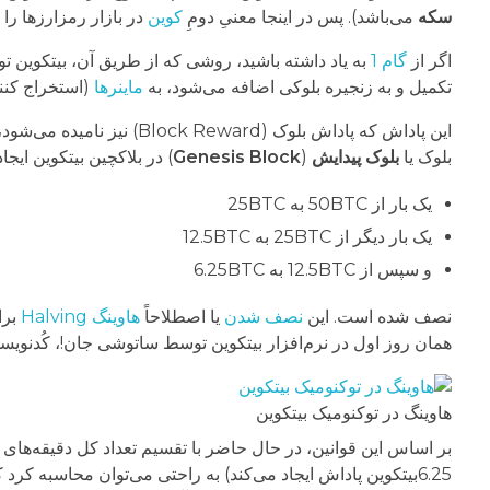
سکه
می‌باشد). پس در اینجا معنیِ دومِ
کوین
در بازار رمزارزها را ن
اگر از
گام 1
به یاد داشته باشید، روشی که از طریق آن، بیتکوین ت
تکمیل و به زنجیره بلوکی اضافه می‌شود، به
ماینرها
(استخراج کنند
بلوک یا
بلوک پیدایش
(
Genesis Block
) در بلاکچین بیتکوین ایج
یک بار از 50BTC به 25BTC
یک بار دیگر از 25BTC به 12.5BTC
و سپس از 12.5BTC به 6.25BTC
نصف شده است. این
نصف شدن
یا اصطلاحاً
هاوینگ Halving
همان روز اول در نرم‌افزار بیتکوین توسط ساتوشی جان!، کُدنوی
هاوینگ در توکنومیک بیتکوین