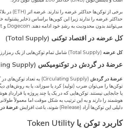
برخی از توکن‌ها حداکثر عرضه را ندارند. عرضه اتر (ETH) در بلاکچین اتریوم هر سال افزایش می‌یابد.
حداکثر عرضه را ندارند زیرا این کوین‌ها براساس ذخایر پشتوانه 
می‌توانند بدون محدودیت به رشدِ خود ادامه دهند. Dogecoin و Polkadot دو رمزارز دیگر با عرضه بدون سقف هستند.
کل عرضه در اقتصاد توکنی (Total Supply)
کل عرضه
(Total Supply) شامل تمام توکن‌هایی از یک رمزارز است که قبلا استخراج یا تولید شده منهای توکن‌هایی که سوزانده شده‌اند.
عرضۀ در گردش در توکنومیکس (Circulating Supply)
عرضۀ در گردش
(Circulating Supply) به تعداد توکن‌های در گردش یک رمزارز اشاره دارد. توکن‌های در گردش آن تعداد توکنِ استخراج یا تولید شده است که
یا جابجایی نیستند. توکن‌هایی که در یک یا چند پروژه یا قراردادِ ه
هوشمند را دارند و به این ترتیب به شکل موقت اما معمولاً طولانی
دلیلی این توکن‌ها آزاد (Release) شوند، باعث افزایش
عرضۀ در
کاربرد توکن یا Token Utility